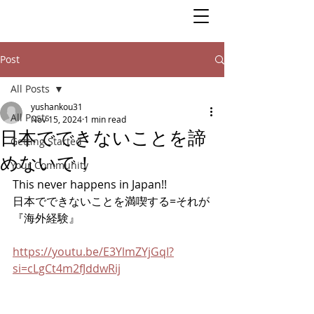
Post
All Posts
yushankou31
All Posts
Nov 15, 2024
1 min read
日本でできないことを諦
Getting Started
めないで！
Your Community
This never happens in Japan!!
日本でできないことを満喫する=それが
『海外経験』
https://youtu.be/E3YlmZYjGqI?
si=cLgCt4m2fJddwRij