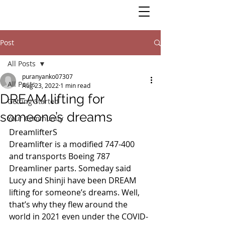
Post
All Posts
puranyanko07307
All Posts
Aug 23, 2022
1 min read
DREAM lifting for
Getting Started
someone’s dreams
Your Community
DreamlifterS
Dreamlifter is a modified 747-400 
and transports Boeing 787 
Dreamliner parts. Someday said 
Lucy and Shinji have been DREAM 
lifting for someone’s dreams. Well, 
that’s why they flew around the 
world in 2021 even under the COVID-