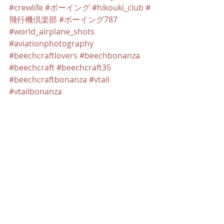
#crewlife
#ボーイング
#hikouki_club
#
飛行機倶楽部
#ボーイング787
#world_airplane_shots
#aviationphotography
#beechcraftlovers
#beechbonanza
#beechcraft
#beechcraft35
#beechcraftbonanza
#vtail
#vtailbonanza