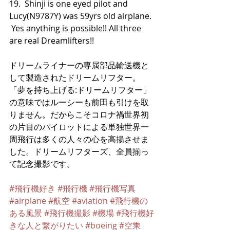
19.  Shinji is one eyed pilot and 
Lucy(N9787Y) was 59yrs old airplane. 
 Yes anything is possible!! All three 
are real Dreamlifters!! 
ドリームライナーの専属部品輸送機と
して製造されたドリームリフター。 
「夢を持ち上げる:ドリームリフター」
の意味ではルーシーも前田も引けを取
りません。だからこそコロナ禍世界初
の片目のパイロットによる単独世界一
周飛行は多くの人々の心を高揚させま
した。ドリームリフターズ、全員揃っ
て記念撮影です。
#飛行機好き
#飛行機
#飛行機写真
#airplane
#航空
#aviation
#飛行機の
ある風景
#飛行機撮影
#機場
#飛行機好
きな人と繋がりたい
#boeing
#空乘