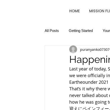
HOME
MISSION FL
All Posts
Getting Started
You
puranyanko07307
Happeni
Last year of today, 
we were officially i
Eartheounder 2021 m
That’s it why there
never talked about 
how he was goi
迎えにペインフィー