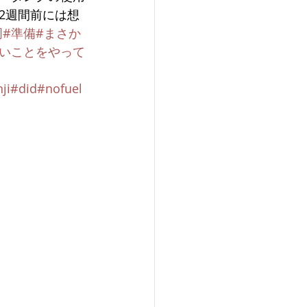
2週間前には想
周
#準備
#まさか
ないことをやって
ji
#did
#nofuel