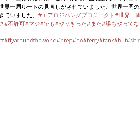
世界一周ルートの見直しがされていました。世界一周の
きていました。
#エアロジパングプロジェクト
#世界一
ク
#不許可
#マジ
#でも
#やりきった
#また
#誰もやって
ct
#flyaroundtheworld
#prep
#no
#ferry
#tank
#but
#shin