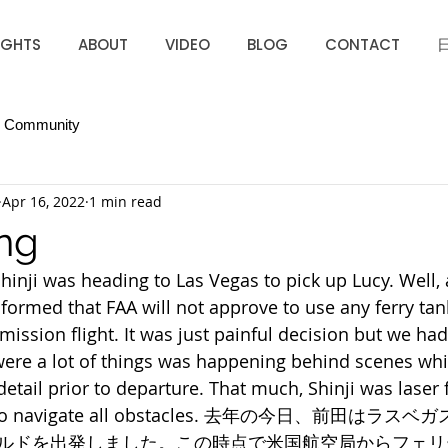
IGHTS
ABOUT
VIDEO
BLOG
CONTACT
r Community
Apr 16, 2022
1 min read
ng
Shinji was heading to Las Vegas to pick up Lucy. Well, a
nformed that FAA will not approve to use any ferry tan
ission flight. It was just painful decision but we had
 were a lot of things was happening behind scenes whi
detail prior to departure. That much, Shinji was laser
ng to navigate all obstacles. 去年の今日、前田は
ルドを出発しました。この時点で米国航空局からフェリ