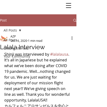
Post
All Posts
AZP
All Posts
Oct 16, 2020
1 min read
Lalala Interview
Getting Started
Shinji was interviewed by 
#lalalausa
. 
Your Community
It’s all in Japanese but he explained 
what we’ve been doing after COVID 
19 pandemic. Well...nothing changed 
for us. We are just waiting for 
deployment of our mission flight 
next year!! We’ve giving speech on 
line as well. Thank you for wonderful 
opportunity, LalalaUSA!!
カルフォルニアロサンゼルスを中心と