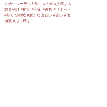
大学生コーデ
#大学生
#大学
#少年よ大
志を抱け
#航空
#宇宙
#教授
#サポート
#新たな挑戦
#新たな出会い
#古い
#価
値観
#ぶっ壊す