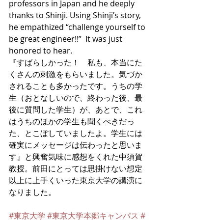
professors in Japan and he deeply 
thanks to Shinji. Using Shinji’s story, 
he empathized “challenge yourself to 
be great engineer!!”  It was just  
honored to hear. 
『すばらしかった！　私も、本当にた
くさんの刺激をもらいました。気づか
されることも多かったです。うちの学
生（おとなしいので、終わった後、最
後に質問した学生）が、あとで、これ
はうちのほかの学生も聞くべきだっ
た、とこぼしていましたよ。学生には
確実にメッセージは伝わったと思いま
す』と興奮気味に感想をくれた中須賀
教授。前田にとっては思掛けない想定
以上に上手くいった東京大学の講演に
なりました。
#東京大学
#東京大学本郷キャンパス
#