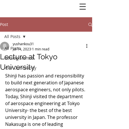
Post
All Posts
yushankou31
All Posts
Jul 14, 2023
1 min read
Lecture at Tokyo
Getting Started
University
Your Community
Shinji has passion and responsibility 
to build next generation of Japanese 
aerospace engineers, not only pilots. 
Today, Shinji visited the department 
of aerospace engineering at Tokyo 
University- the best of the best 
university in Japan. The professor 
Nakasuga is one of leading 