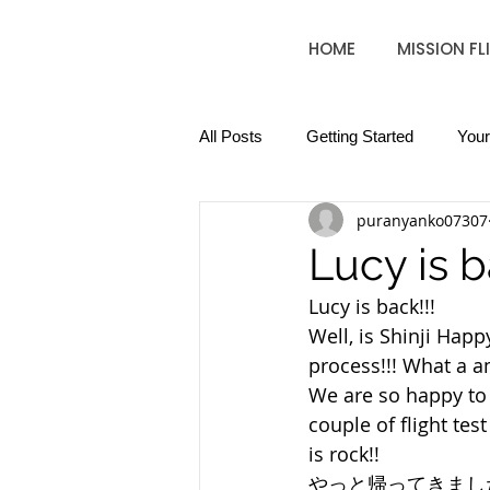
HOME
MISSION FL
All Posts
Getting Started
You
puranyanko07307
Lucy is 
Lucy is back!!! 
Well, is Shinji Hap
process!!! What a a
We are so happy to f
couple of flight tes
is rock!! 
やっと帰ってきまし