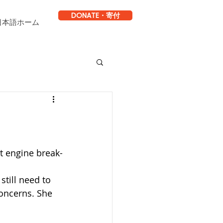
DONATE・寄付
日本語ホーム
t engine break-
till need to 
concerns. She 