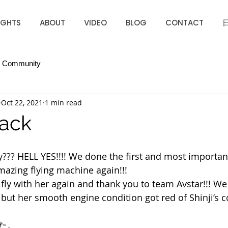
IGHTS
ABOUT
VIDEO
BLOG
CONTACT
r Community
Oct 22, 2021
1 min read
back
py??? HELL YES!!!! We done the first and most importan
mazing flying machine again!!! 
ly with her again and thank you to team Avstar!!! We s
t but her smooth engine condition got red of Shinji’s 
た。