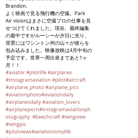
Brandon. 
よく映画で見る飛行機の空撮。Park 
Air visionはまさに空撮プロの仕事を見
せつけてくれました。現在、最終編集
の最中ですがルーシーが夕日に光り、
背景にはワシントン州の山々が彼らを
包み込みました。映像放映は4月中旬の
予定です。世界一周出発まであと1ヶ
月！！
#aviator
#pilotlife
#airplanes
#instagramaviation
#pilot
#aircraft
#airplane_photo
#airplane_pics
#aviationphoto
#aviationdaily
#airplanesdaily
#aviation_lovers
#airplaneporn
#instagramaviationph
otography
#beechcraft
#wingview
#wingpic
#pilotviews
#aviationismylife