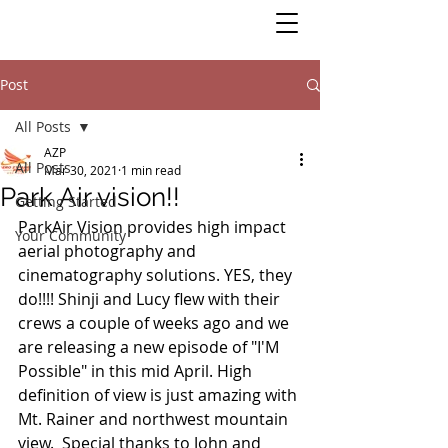
Post
All Posts
AZP
All Posts
Mar 30, 2021
1 min read
Park Air vision!!
Getting Started
ParkAir Vision provides high impact 
Your Community
aerial photography and 
cinematography solutions. YES, they 
do!!!! Shinji and Lucy flew with their 
crews a couple of weeks ago and we 
are releasing a new episode of "I'M 
Possible" in this mid April. High 
definition of view is just amazing with 
Mt. Rainer and northwest mountain 
view.  Special thanks to John and 