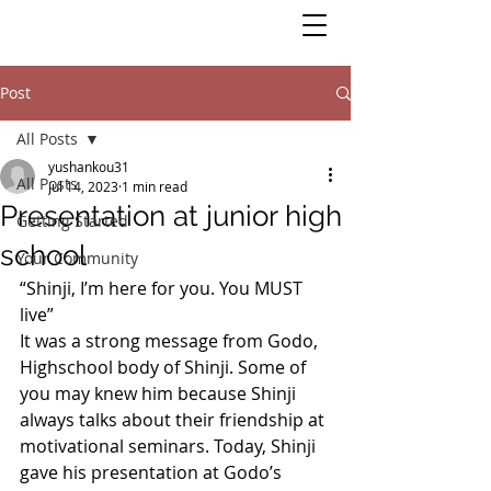
Post
All Posts
yushankou31
All Posts
Jul 14, 2023
1 min read
Presentation at junior high
Getting Started
school
Your Community
“Shinji, I’m here for you. You MUST 
live” 
It was a strong message from Godo, 
Highschool body of Shinji. Some of 
you may knew him because Shinji 
always talks about their friendship at 
motivational seminars. Today, Shinji 
gave his presentation at Godo’s 