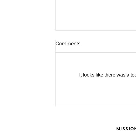
Comments
It looks like there was a t
For the Future of Mobility
MISSIO