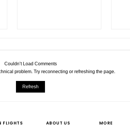
Couldn’t Load Comments
“I’M
echnical problem. Try reconnecting or refreshing the page.
Shinji spoke at a Boeing
Refresh
Commercial Airplanes
N FLIGHTS
ABOUT US
MORE