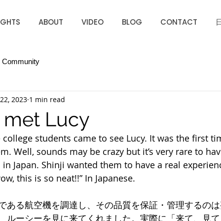
IGHTS
ABOUT
VIDEO
BLOG
CONTACT
r Community
22, 2023
1 min read
 met Lucy
college students came to see Lucy. It was the first ti
em. Well, sounds may be crazy but it’s very rare to ha
 in Japan. Shinji wanted them to have a real experien
w, this is so neat!!” In Japanese. 
である航空機を調達し、その品質を保証・管理するのは
、ルーシーを見に来てくれました。実際に「来て、見て