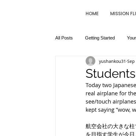
HOME
MISSION FL
All Posts
Getting Started
You
yushankou31
Sep 
Students
Today two Japanese 
real airplane for th
see/touch airplanes
kept saying “wow, wo
航空会社の大きな柱
を目指す学生が今日