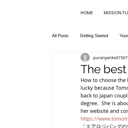
HOME
MISSION FL
All Posts
Getting Started
You
puranyanko07307
The best
How to choose the 
lucky because Tomom
back to Japan coupl
degree.  She is abou
her website and conta
https://www.tomom
「エアロジパングの