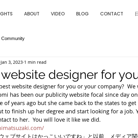
IGHTS
ABOUT
VIDEO
BLOG
CONTACT
r Community
Jan 3, 2023
1 min read
 website designer for yo
best website designer for you or your company?  We 
i has been our publicity website focal since day on
e of years ago but she came back to the states to get
t to finish up her degree and start looking for a job. Y
ct to her.  You will love it like we did. 
imatsuzaki.com/
ウェブサイトはかっこいいですね」と以前、メディア関