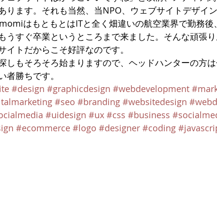
あります。それも当然、当NPO、ウェブサイトデザイ
omomiはもともとはITと全く畑違いの航空業界で勤務
もうすぐ卒業というところまで来ました。そんな頑張り
サイトだからこそ好評なのです。
探しもそろそろ始まりますので、ヘッドハンターの方は
い者勝ちです。
te
#design
#graphicdesign
#webdevelopment
#mark
italmarketing
#seo
#branding
#websitedesign
#webd
ocialmedia
#uidesign
#ux
#css
#business
#socialme
ign
#ecommerce
#logo
#designer
#coding
#javascri