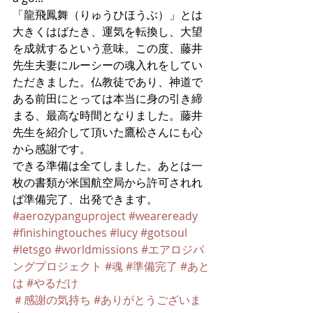
「龍飛鳳舞（りゅうひほうぶ）」とは
大きくはばたき、運気を転換し、大望
を成就するという意味。この度、藤井
先生夫妻にルーシーの魂入れをしてい
ただきました。仏教徒であり、神道で
ある前田にとっては本当に身の引き締
まる、最高な時間となりました。藤井
先生を紹介して頂いた鷹松さんにも心
から感謝です。
できる準備は全てしました。あとは一
枚の書類が米国航空局から許可されれ
ば準備完了、出発できます。
#aerozypanguproject
#weareready
#finishingtouches
#lucy
#gotsoul
#letsgo
#worldmissions
#エアロジパ
ングプロジェクト
#魂
#準備完了
#あと
は
#やるだけ
＃感謝の気持ち
#ありがとうございま