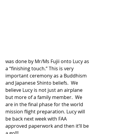
was done by Mr/Ms Fujii onto Lucy as 
a “finishing touch.” This is very 
important ceremony as a Buddhism 
and Japanese Shinto beliefs.  We 
believe Lucy is not just an airplane 
but more of a family member.  We 
are in the final phase for the world 
mission flight preparation. Lucy will 
be back next week with FAA 
approved paperwork and then it’ll be 
a go!!! 