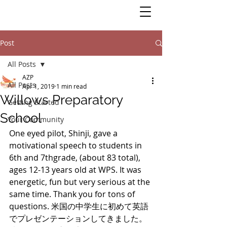
Post
All Posts
AZP
All Posts
Apr 1, 2019
1 min read
Willows Preparatory
Getting Started
School
Your Community
One eyed pilot, Shinji, gave a 
motivational speech to students in 
6th and 7thgrade, (about 83 total), 
ages 12-13 years old at WPS. It was 
energetic, fun but very serious at the 
same time. Thank you for tons of 
questions. 米国の中学生に初めて英語
でプレゼンテーションしてきました。