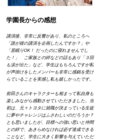
学園長からの感想
講演後、非常に反響があり、私のところへ
「誰が彼の講演を企画したんですか？」や
「居眠りOK！ だったのに寝れませんでし
た！」 ご家族との絆などの話もあり「３回
も涙が出た」など、学生はもちろんですが私
が声掛けをしたメンバーも非常に感銘を受け
らていることを実感し私も嬉しかったです。
前田さんのキャラクターも相まって私自身も
楽しみながら感動させていただきました。当
初は、元々トヨタに就職が決まっている生徒
に夢やチャレンジはふさわしいのだろうか？
とも思いましたが、目標への強い思いと仲間
との絆で、あきらめなければ必ず達成できる
ことなど、学生に大きく影響を与えていただ