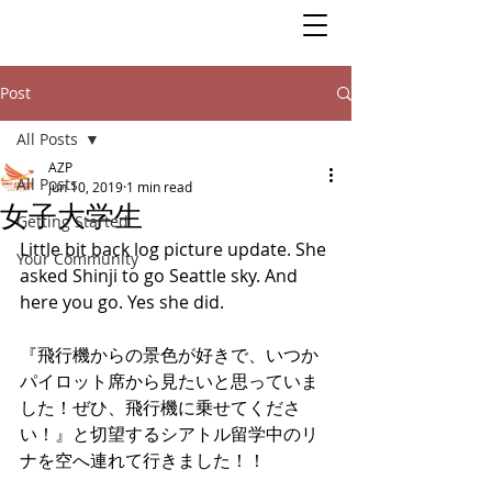
Post
All Posts
AZP
All Posts
Jun 10, 2019
1 min read
女子大学生
Getting Started
Little bit back log picture update. She 
Your Community
asked Shinji to go Seattle sky. And 
here you go. Yes she did. 
『飛行機からの景色が好きで、いつか
パイロット席から見たいと思っていま
した！ぜひ、飛行機に乗せてくださ
い！』と切望するシアトル留学中のリ
ナを空へ連れて行きました！！