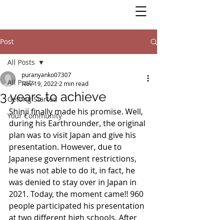
Post
All Posts
puranyanko07307
All Posts
Nov 19, 2022
2 min read
3 years to achieve
Getting Started
Shinji finally made his promise. Well, 
Your Community
during his Earthrounder, the original 
plan was to visit Japan and give his 
presentation. However, due to 
Japanese government restrictions, 
he was not able to do it, in fact, he 
was denied to stay over in Japan in 
2021. Today, the moment came!! 960 
people participated his presentation 
at two different high schools. After 