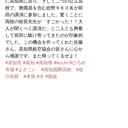
に高知県に戻り、そして二つの公立高
校で、教職員を含む総勢９６０名が前
田の講演に参加しました。驚くことに
両校の校長先生が「すごかった！！大
人が聞くべく講演だ」と二人とも興奮
して前田に駆け寄ってきたのが印象的
でした。この機会を作ってくれた佐藤
さん、高知県航空協会の皆さんに心か
ら感謝です。また帰ってくるぜよ！
#高知市
#高知
#高知県
#kochi
#ひろめ
市場
#よさこい
#高知国際高校
#佐
川高校
#本気
#火
#熱血