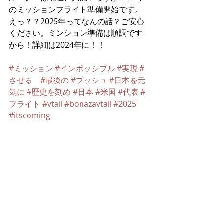
のミッションフライト準備開始です。
えっ？？2025年ってなんの話？ご安心
ください。ミンション準備は順調です
から！詳細は2024年に！！
#ミッション
#インポッシブル
#実現
#
させる
#最後の
#プッシュ
#日本を元
気に
#歴史を刻め
#日本
#米国
#代表
#
フライト
#vtail
#bonazavtail
#2025
#itscoming