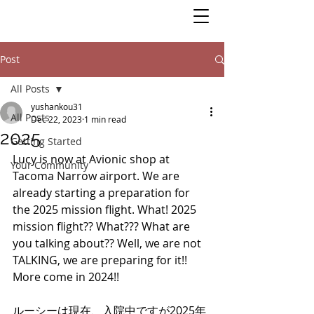
Post
All Posts
yushankou31
All Posts
Dec 22, 2023
1 min read
2025
Getting Started
Lucy is now at Avionic shop at 
Your Community
Tacoma Narrow airport. We are 
already starting a preparation for 
the 2025 mission flight. What! 2025 
mission flight?? What??? What are 
you talking about?? Well, we are not 
TALKING, we are preparing for it!! 
More come in 2024!!
ルーシーは現在、入院中ですが2025年