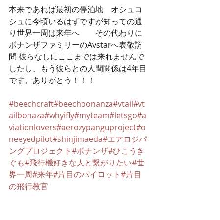
本来であれば最初の停泊地　オシュコ
シュに今頃いるはずですが知っての通
り世界一周は来年へ　　その代わりに
ボナンザファミリーのAvstarへ表敬訪
問 彼らなしにここまでは来れませんで
したし、もう彼らとの
人間関係は4年目
です。ありがとう！！！
#beechcraft
#beechbonanza
#vtail
#vt
ailbonaza
#whyifly
#myteam
#letsgo
#a
viationlovers
#aerozypanguproject
#o
neeyedpilot
#shinjimaeda
#エアロジパ
ングプロジェクト
#ボナンザ
#ひこうき
ぐも
#飛行機好きな人と繋がりたい
#世
界一周
#来年
#片目のパイロット
#片目
の飛行教官