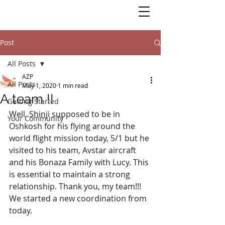
Post
All Posts
AZP
All Posts
May 1, 2020
1 min read
A team !!
Getting Started
Well, Shinji supposed to be in 
Your Community
Oshkosh for his flying around the 
world flight mission today, 5/1 but he 
visited to his team, Avstar aircraft 
and his Bonaza Family with Lucy. This 
is essential to maintain a strong 
relationship. Thank you, my team!!! 
We started a new coordination from 
today.