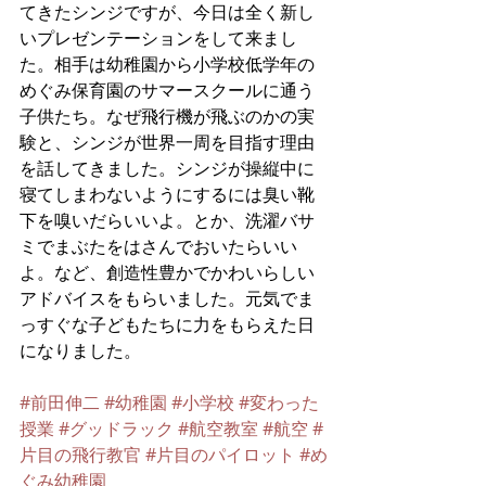
てきたシンジですが、今日は全く新し
いプレゼンテーションをして来まし
た。相手は幼稚園から小学校低学年の
めぐみ保育園のサマースクールに通う
子供たち。なぜ飛行機が飛ぶのかの実
験と、シンジが世界一周を目指す理由
を話してきました。シンジが操縦中に
寝てしまわないようにするには臭い靴
下を嗅いだらいいよ。とか、洗濯バサ
ミでまぶたをはさんでおいたらいい
よ。など、創造性豊かでかわいらしい
アドバイスをもらいました。元気でま
っすぐな子どもたちに力をもらえた日
になりました。
#前田伸二
#幼稚園
#小学校
#変わった
授業
#グッドラック
#航空教室
#航空
#
片目の飛行教官
#片目のパイロット
#め
ぐみ幼稚園