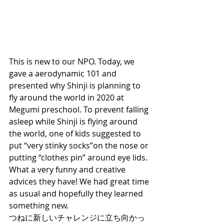
This is new to our NPO. Today, we 
gave a aerodynamic 101 and 
presented why Shinji is planning to 
fly around the world in 2020 at 
Megumi preschool. To prevent falling 
asleep while Shinji is flying around 
the world, one of kids suggested to 
put “very stinky socks”on the nose or 
putting “clothes pin” around eye lids. 
What a very funny and creative 
advices they have! We had great time 
as usual and hopefully they learned 
something new. 
つねに新しいチャレンジに立ち向かっ