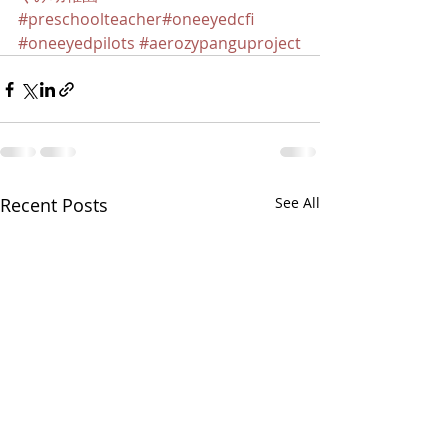
#preschoolteacher
#oneeyedcfi
#oneeyedpilots
#aerozypanguproject
Recent Posts
See All