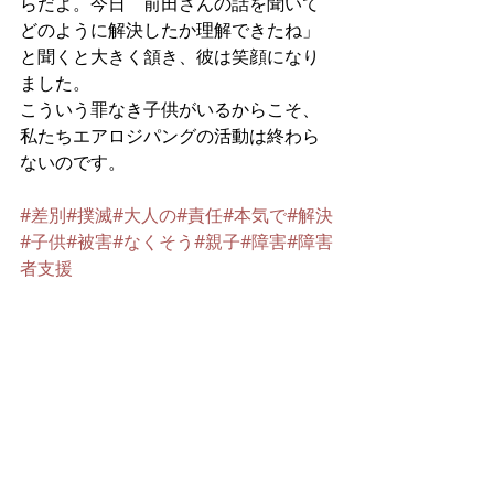
らだよ。今日　前田さんの話を聞いて
どのように解決したか理解できたね」
と聞くと大きく頷き、彼は笑顔になり
ました。
こういう罪なき子供がいるからこそ、
私たちエアロジパングの活動は終わら
ないのです。
#差別
#撲滅
#大人の
#責任
#本気で
#解決
#子供
#被害
#なくそう
#親子
#障害
#障害
者支援