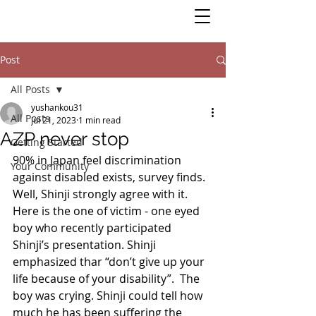
Post
All Posts
yushankou31
All Posts
Jul 21, 2023
1 min read
AZP never stop
Getting Started
90% in Japan feel discrimination 
Your Community
against disabled exists, survey finds. 
Well, Shinji strongly agree with it. 
Here is the one of victim - one eyed 
boy who recently participated 
Shinji’s presentation. Shinji 
emphasized thar “don’t give up your 
life because of your disability”.  The 
boy was crying. Shinji could tell how 
much he has been suffering the 