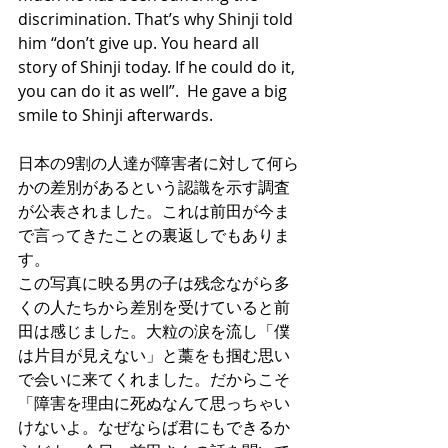
discrimination. That’s why Shinji told 
him “don’t give up. You heard all 
story of Shinji today. If he could do it, 
you can do it as well”.  He gave a big 
smile to Shinji afterwards.  
日本の9割の人達が障害者に対して何ら
かの差別があるという認識を示す調査
が公表されました。これは前田が今ま
で言ってきたことの裏返しでもありま
す。
この写真に映る男の子は残念ながら多
くの人たちから差別を受けていると前
田は感じました。大粒の涙を流し「僕
は片目が見えない」と藁をも掴む思い
で会いに来てくれました。だからこそ
「障害を理由に死ぬなんて思っちゃい
けないよ。なぜならば君にもできるか