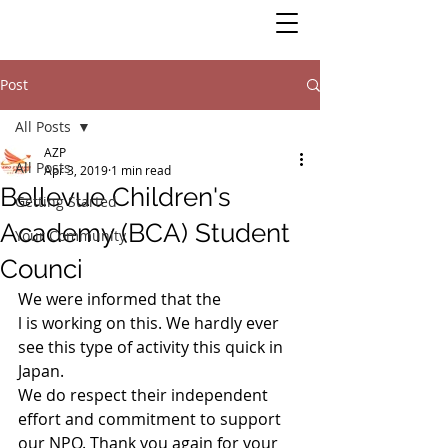
Post
All Posts
AZP
All Posts
Apr 3, 2019
1 min read
Bellevue Children's
Getting Started
Academy (BCA) Student
Your Community
Counci
We were informed that the 
l is working on this. We hardly ever 
see this type of activity this quick in 
Japan. 
We do respect their independent 
effort and commitment to support 
our NPO. Thank you again for your 