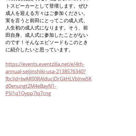
トスピーカーとして登壇します。ぜひ
成人を迎える方々はご参加ください。
実を言うと前田にとってこの成人式、
人生初の成人式になります。そう、前
田自身、成人式に参加したことがない
のです！そんなエピソードもこのとき
に紹介したいと思っています。
https://events.eventzilla.net/e/4th-
annual-seijinshiki-usa-2138576340?
fbclid=IwAR00RAIducjDrGkHLVbJnwSK
d0enungt2M4eBayN1-
PSI1q1Oypp7Jq7cng