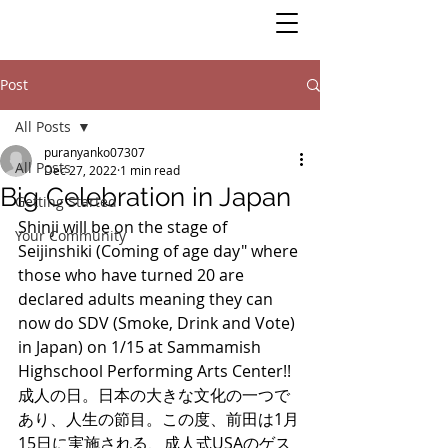
Post
All Posts
puranyanko07307
All Posts
Dec 27, 2022
1 min read
Big Celebration in Japan
Getting Started
Shinji will be on the stage of 
Your Community
Seijinshiki (Coming of age day" where 
those who have turned 20 are 
declared adults meaning they can 
now do SDV (Smoke, Drink and Vote) 
in Japan) on 1/15 at Sammamish 
Highschool Performing Arts Center!! 
成人の日。日本の大きな文化の一つで
あり、人生の節目。この度、前田は1月
15日に実施される、成人式USAのゲス