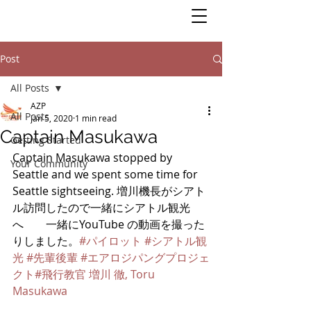
Post
All Posts
AZP
All Posts
Jan 5, 2020
1 min read
Captain Masukawa
Getting Started
Captain Masukawa stopped by 
Your Community
Seattle and we spent some time for 
Seattle sightseeing. 増川機長がシアト
ル訪問したので一緒にシアトル観光
へ　　一緒にYouTube の動画を撮った
りしました。
#パイロット
#シアトル観
光
#先輩後輩
#エアロジパングプロジェ
クト
#飛行教官
増川 徹, Toru 
Masukawa