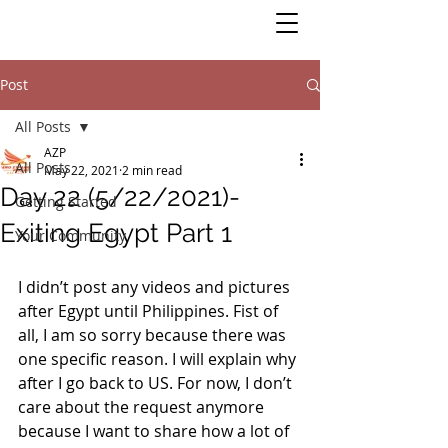
Post
All Posts
AZP
All Posts
May 22, 2021
2 min read
Day 22 (5/22/2021)-
Getting Started
Exiting Egypt Part 1
Your Community
I didn’t post any videos and pictures 
after Egypt until Philippines. Fist of 
all, I am so sorry because there was 
one specific reason. I will explain why 
after I go back to US. For now, I don’t 
care about the request anymore 
because I want to share how a lot of 