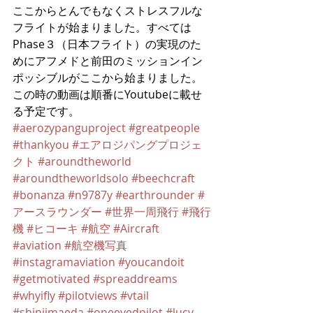
ここからとんでもなくストレスフルな
フライトが始まりました。すべては
Phase３（日本フライト）の実現のた
めにアフメドと前田のミッションイン
ポッシブルがここから始まりました。
この時の動画は順番にYoutubeに載せ
る予定です。
#aerozypanguproject
#greatpeople
#thankyou
#エアロジパングプロジェ
クト
#aroundtheworld
#aroundtheworldsolo
#beechcraft
#bonanza
#n9787y
#earthrounder
#
アースラウンダー
#世界一周飛行
#飛行
機
#ヒコーキ
#航空
#Aircraft
#aviation
#航空機写真
#instagramaviation
#youcandoit
#getmotivated
#spreaddreams
#whyifly
#pilotviews
#vtail
#shinjimaeda
#oneeyedpilot
#lucy