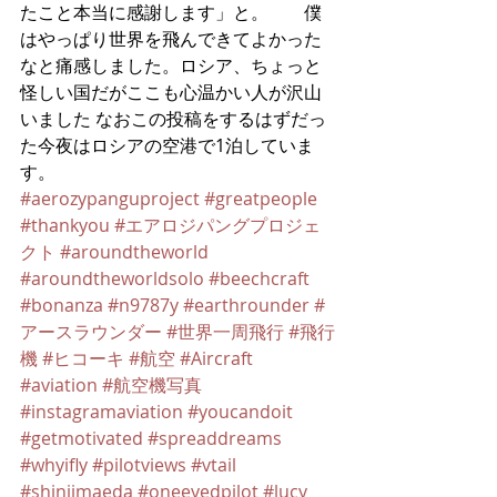
たこと本当に感謝します」と。　　僕
はやっぱり世界を飛んできてよかった
なと痛感しました。ロシア、ちょっと
怪しい国だがここも心温かい人が沢山
いました なおこの投稿をするはずだっ
た今夜はロシアの空港で1泊していま
す。
#aerozypanguproject
#greatpeople
#thankyou
#エアロジパングプロジェ
クト
#aroundtheworld
#aroundtheworldsolo
#beechcraft
#bonanza
#n9787y
#earthrounder
#
アースラウンダー
#世界一周飛行
#飛行
機
#ヒコーキ
#航空
#Aircraft
#aviation
#航空機写真
#instagramaviation
#youcandoit
#getmotivated
#spreaddreams
#whyifly
#pilotviews
#vtail
#shinjimaeda
#oneeyedpilot
#lucy