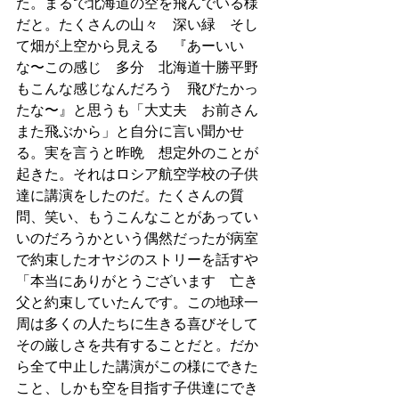
た。まるで北海道の空を飛んでいる様
だと。たくさんの山々　深い緑　そし
て畑が上空から見える　『あーいい
な〜この感じ　多分　北海道十勝平野
もこんな感じなんだろう　飛びたかっ
たな〜』と思うも「大丈夫　お前さん
また飛ぶから」と自分に言い聞かせ
る。実を言うと昨晩　想定外のことが
起きた。それはロシア航空学校の子供
達に講演をしたのだ。たくさんの質
問、笑い、もうこんなことがあってい
いのだろうかという偶然だったが病室
で約束したオヤジのストリーを話すや
「本当にありがとうございます　亡き
父と約束していたんです。この地球一
周は多くの人たちに生きる喜びそして
その厳しさを共有することだと。だか
ら全て中止した講演がこの様にできた
こと、しかも空を目指す子供達にでき