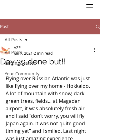
Post
All Posts
AZP
All Posts
Jun 7, 2021
2 min read
Day 39 done but!!
Getting Started
Your Community
Flying over Russian Atlantic was just 
like flying over my home - Hokkaido.  
A lot of mountain with snow, dark 
green trees, fields... at Magadan 
airport, it was absolutely fresh air 
and I said “don’t worry, you will fly 
Japan again. It was not quite good 
timing yet” and I smiled. Last night 
was just amazing experience 