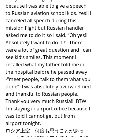
because I was able to give a speech 
to Russian aviation school kids. Yes!! I 
canceled all speech during this 
mission flight but Russian handler 
asked me to do it so I said. “Oh yes!! 
Absolutely I want to do it!!”  There 
were a lot of great question and I can 
see kid’s smiles. This moment I 
recalled what my father told me in 
the hospital before he passed away 
-“meet people, talk to them what you 
done”. I was absolutely overwhelmed 
and thankful to Russian people. 
Thank you very much Russia!!  BTW 
I’m staying in airport office because I 
was told I cannot get out from 
airport tonight. 
ロシア上空　何度も思うことがあっ