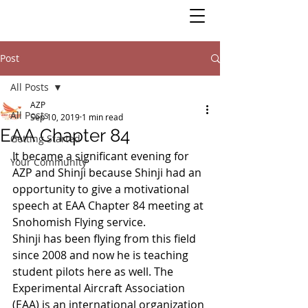
Post
All Posts
AZP
All Posts
Sep 10, 2019
1 min read
EAA Chapter 84
Getting Started
It became a significant evening for 
Your Community
AZP and Shinji because Shinji had an 
opportunity to give a motivational 
speech at EAA Chapter 84 meeting at 
Snohomish Flying service. 
Shinji has been flying from this field 
since 2008 and now he is teaching 
student pilots here as well. The 
Experimental Aircraft Association 
(EAA) is an international organization 