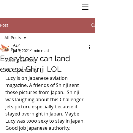
Post
All Posts
AZP
All Posts
Jul 9, 2021
1 min read
Everybody can land,
Getting Started
except Shinji LOL
Your Community
Lucy is on Japanese aviation 
magazine. A friends of Shinji sent 
these pictures from Japan.  Shinji 
was laughing about this Challenger 
jets picture especially because it 
stayed overnight in Japan. Maybe 
Lucy was tooo sexy to stay in Japan. 
Good job Japanese authority. 