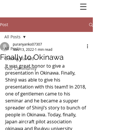
Post
All Posts
puranyanko07307
All Posts
Nov 13, 2022
1 min read
Finally to Okinawa
Getting Started
It was great honor to give a 
Your Community
presentation in Okinawa. Finally, 
Shinji was able to give his 
presentation with this team!! In 2018, 
one of gentlemen came to his 
seminar and he became a supper 
spreader of Shinji’s story to bunch of 
people in Okinawa. Today, finally, 
Japan aircraft pilot association 
okinawa and Ryukyu university 