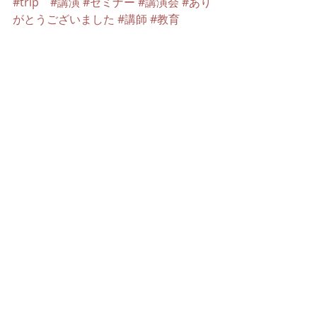
#trip
#講演
#セミナー
#講演会
#あり
がとうございました
#講師
#教育