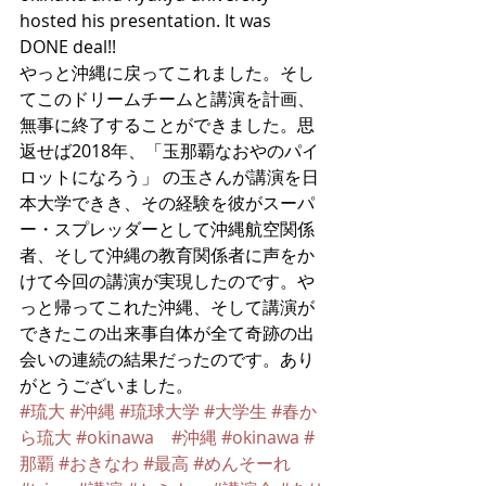
hosted his presentation. It was 
DONE deal!!
やっと沖縄に戻ってこれました。そし
てこのドリームチームと講演を計画、
無事に終了することができました。思
返せば2018年、「玉那覇なおやのパイ
ロットになろう」 の玉さんが講演を日
本大学できき、その経験を彼がスーパ
ー・スプレッダーとして沖縄航空関係
者、そして沖縄の教育関係者に声をか
けて今回の講演が実現したのです。や
っと帰ってこれた沖縄、そして講演が
できたこの出来事自体が全て奇跡の出
会いの連続の結果だったのです。あり
がとうございました。
#琉大
#沖縄
#琉球大学
#大学生
#春か
ら琉大
#okinawa
#沖縄
#okinawa
#
那覇
#おきなわ
#最高
#めんそーれ