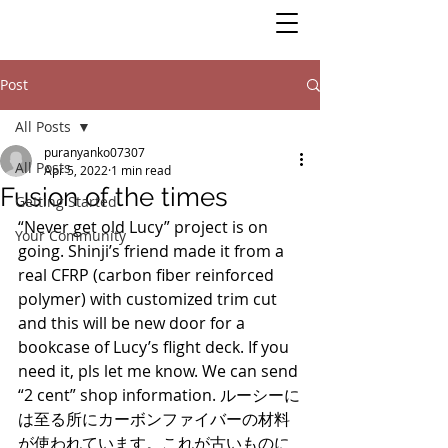
Post
All Posts
puranyanko07307
All Posts
Apr 5, 2022
1 min read
Fusion of the times
Getting Started
“Never get old Lucy” project is on 
Your Community
going. Shinji’s friend made it from a 
real CFRP (carbon fiber reinforced 
polymer) with customized trim cut 
and this will be new door for a 
bookcase of Lucy’s flight deck. If you 
need it, pls let me know. We can send 
“2 cent” shop information. ルーシーに
は至る所にカーボンファイバーの材料
が使われています。これが古いものに