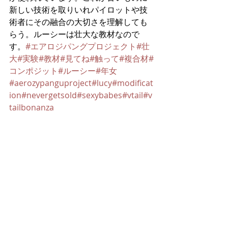
新しい技術を取りいれパイロットや技
術者にその融合の大切さを理解しても
らう。ルーシーは壮大な教材なので
す。
#エアロジパングプロジェクト
#壮
大
#実験
#教材
#見てね
#触って
#複合材
#
コンポジット
#ルーシー
#年女
#aerozypanguproject
#lucy
#modificat
ion
#nevergetsold
#sexybabes
#vtail
#v
tailbonanza