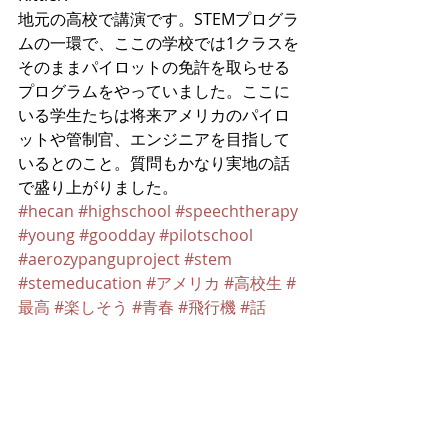
地元の高校で講演です。STEMプログラ
ムの一環で、ここの学校では1クラスを
そのままパイロットの免許を取らせる
プログラムをやっていました。ここに
いる学生たちは将来アメリカのパイロ
ットや管制官、エンジニアを目指して
いるとのこと。質問もかなり実地の話
で盛り上がりました。
#hecan
#highschool
#speechtherapy
#young
#goodday
#pilotschool
#aerozypanguproject
#stem
#stemeducation
#アメリカ
#高校生
#
最高
#楽しそう
#青春
#飛行機
#話