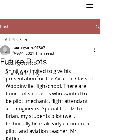
Post
All Posts
puranyanko07307
All Posts
Nov 4, 2021
1 min read
Future Pilots
Getting Started
Shinji was invited to give his 
Your Community
presentation for the Aviation Class of 
Woodinville Highschool. There are 
bunch of strudents who wanted to 
be pilot, mechanic, flight attendant 
and engineers. Special thanks to 
Brian, my students pilot (well, 
technically he is already commercial 
pilot) and aviation teacher, Mr. 
Kittler. 