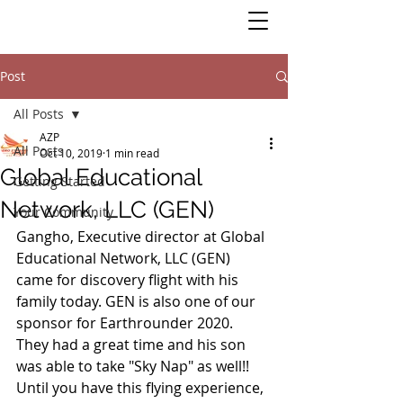
Post
All Posts
AZP
All Posts
Oct 10, 2019
1 min read
Global Educational
Getting Started
Network, LLC (GEN)
Your Community
Gangho, Executive director at Global 
Educational Network, LLC (GEN) 
came for discovery flight with his 
family today. GEN is also one of our 
sponsor for Earthrounder 2020. 
They had a great time and his son 
was able to take "Sky Nap" as well!! 
Until you have this flying experience, 