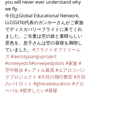
you will never ever understand why 
we fly.
今日はGlobal Educational Network, 
LLC(GEN)代表のガンホーさんがご家族
でディスカバリーフライトに来てくれ
ました。ご夫妻は空の旅と素晴らしい
景色を、息子さんは空の昼寝を満喫し
ていました。
#フライトオブドリーム
ズ
#aerozypanguproject
#oneeyedcfi
#oneeyedpilots
#家族
#
空中散歩
#シアトル最高
#エアロジパン
グプロジェクト
#片目の飛行教官
#片目
のパイロット
#globaleducation
#グロ
ーバル
#留学したい
#昼寝