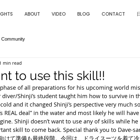
IGHTS
ABOUT
VIDEO
BLOG
CONTACT
r Community
1 min read
t to use this skill!!
al phase of all preparations for his upcoming world miss
diver/Shinji’s student taught him how to survive in th
y cold and it changed Shinji’s perspective very much so
t’s REAL deal” in the water and most likely he will have
ine. Shinji doesn’t want to use any of skills while he is
tant skill to come back. Special thank you to Dave-san
向けて準備も最終段階。今回は、ドライスーツを着て冷