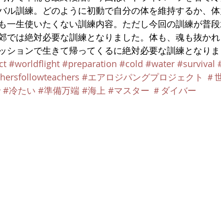
バル訓練。どのように初動で自分の体を維持するか、体
も一生使いたくない訓練内容。ただし今回の訓練が普段
郊では絶対必要な訓練となりました。体も、魂も抜かれ
ッションで生きて帰ってくるに絶対必要な訓練となりま
ct
#worldflight
#preparation
#cold
#water
#survival
hersfollowteachers
#エアロジパングプロジェクト
＃
で
#冷たい
#準備万端
#海上
#マスター
＃ダイバー