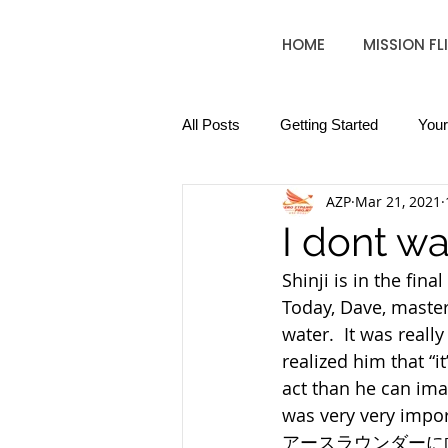
HOME
MISSION FL
All Posts
Getting Started
You
AZP
Mar 21, 2021
I dont wan
Shinji is in the fin
Today, Dave, master 
water.  It was reall
realized him that “i
act than he can imag
was very very impor
アースラウンダーに