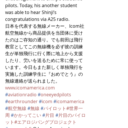
pilots. Today, his another student 
was able to hear Shinji’s 
congratulations via A25 radio. 
日本を代表する無線メーカー、Icom社 
航空無線から商品提供を当団体に受け
たのはご存知の通り。でも前田は飛行
教官としてこの無線機を必ず彼の訓練
生が単独飛行に行く際に地上から支援
したり、労いを送るために常に使って
います。今日もまた新しく単独飛行を
実施した訓練学生に『おめでとう』の
無線連絡が送られました。
www.icomamerica.com
#
aviationradio
#
oneeyedpilots
#
earthrounder
#
icom
#
icomamerica
#
航空無線
#
無線
#
パイロット
#世界一
周
#
かかってこい
#
片目
#
片目のパイロ
ット
#エアロジパングプロジェクト