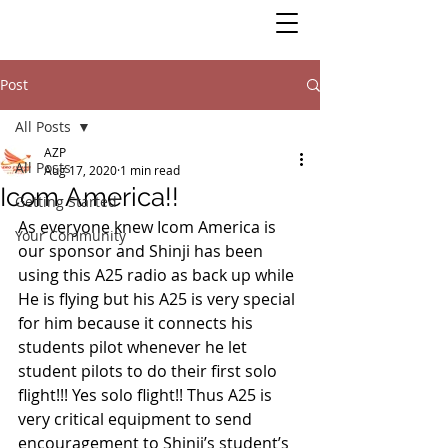
Post
All Posts
AZP
All Posts
Aug 17, 2020
1 min read
Icom America!!
Getting Started
As everyone knew Icom America is 
Your Community
our sponsor and Shinji has been 
using this A25 radio as back up while 
He is flying but his A25 is very special 
for him because it connects his 
students pilot whenever he let 
student pilots to do their first solo 
flight!!! Yes solo flight!! Thus A25 is 
very critical equipment to send 
encouragement to Shinji’s student’s 