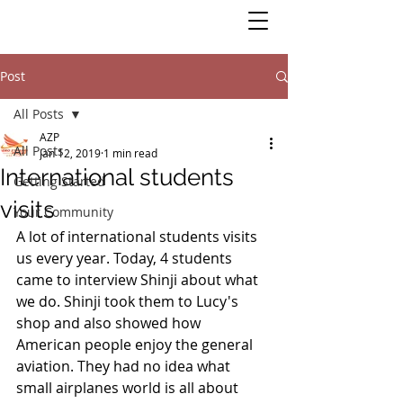
Post
All Posts
AZP
All Posts
Jan 12, 2019
1 min read
International students
Getting Started
visits
Your Community
A lot of international students visits 
us every year. Today, 4 students 
came to interview Shinji about what 
we do. Shinji took them to Lucy's 
shop and also showed how 
American people enjoy the general 
aviation. They had no idea what 
small airplanes world is all about 