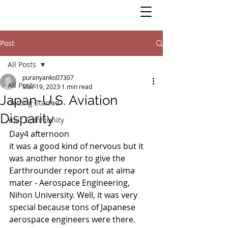
Post
All Posts
puranyanko07307
All Posts
Mar 19, 2023
1 min read
Japan-U.S. Aviation
Getting Started
Disparity
Your Community
Day4 afternoon 
it was a good kind of nervous but it 
was another honor to give the 
Earthrounder report out at alma 
mater - Aerospace Engineering, 
Nihon University. Well, it was very 
special because tons of Japanese 
aerospace engineers were there.  