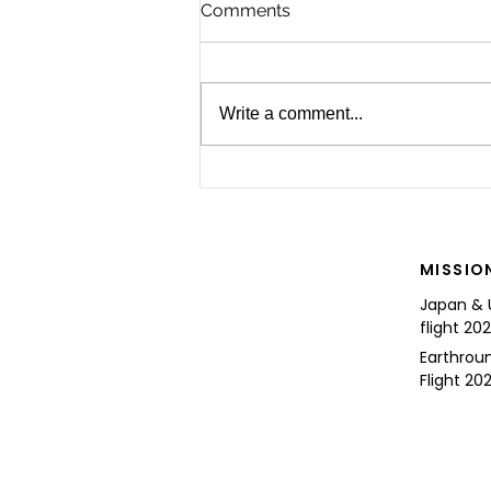
Comments
Write a comment...
For the Future of Mobility
MISSIO
Japan & 
flight 20
Earthrou
Flight 202