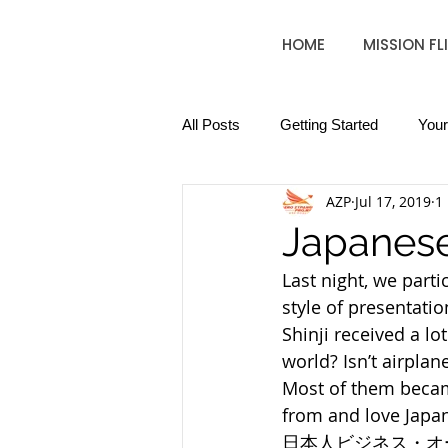
HOME
MISSION FL
All Posts
Getting Started
You
AZP
Jul 17, 2019
1
Japanese
Last night, we part
style of presentatio
Shinji received a l
world? Isn’t airpla
Most of them became
from and love Japa
日本人ビジネス・オ