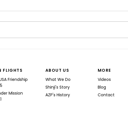
“I’M
Shinji spoke at a Boeing
Commercial Airplanes
N FLIGHTS
ABOUT US
MORE
USA Friendship
What We Do
Videos
25
Shinji's Story
Blog
nder Mission
AZP's History
Contact
1