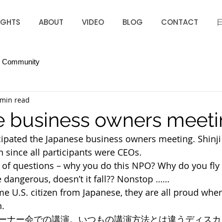
IGHTS
ABOUT
VIDEO
BLOG
CONTACT
r Community
 min read
 business owners meet
icipated the Japanese business owners meeting. Shinji 
n since all participants were CEOs.
ot of questions – why you do this NPO? Why do you fly
ne dangerous, doesn’t it fall?? Nonstop ……
 U.S. citizen from Japanese, they are all proud wher
n.
ーナー会での講演。いつもの講演方法とは違うディスカ