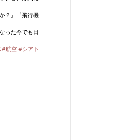
か？』『飛行機
なった今でも日
ス
#航空
#シアト