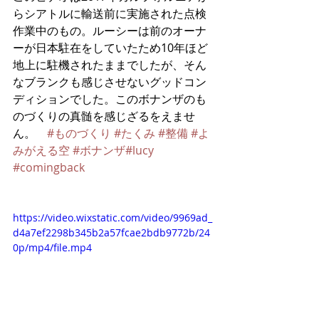
らシアトルに輸送前に実施された点検
作業中のもの。ルーシーは前のオーナ
ーが日本駐在をしていたため10年ほど
地上に駐機されたままでしたが、そん
なブランクも感じさせないグッドコン
ディションでした。このボナンザのも
のづくりの真髄を感じざるをえませ
ん。　
#ものづくり
#たくみ
#整備
#よ
みがえる空
#ボナンザ
#lucy
#comingback
https://video.wixstatic.com/video/9969ad_
d4a7ef2298b345b2a57fcae2bdb9772b/24
0p/mp4/file.mp4