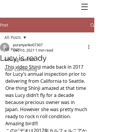
Post
All Posts
puranyanko07307
All Posts
Dec 10, 2021
1 min read
Lucy is ready
Getting Started
This video Shinji made back in 2017 
Your Community
for Lucy’s annual inspection prior to 
delivering from California to Seattle. 
One thing Shinji amazed at that time 
was Lucy didn’t fly for a decade 
because precious owner was in 
Japan. However she was pretty much 
ready to rock n roll condition. 
Amazing bird!!! 
このビデオは2017年カルフォルニアか