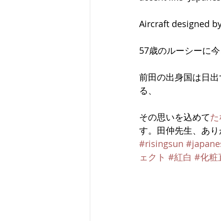
Aircraft designed b
57歳のルーシーに
前田の出身国は日出
る、
その思いを込めて
た
す。田仲先生、あり
#risingsun
#japane
ェクト
#紅白
#化粧