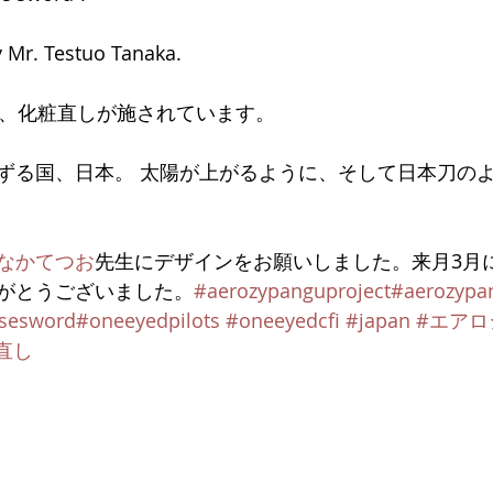
y Mr. Testuo Tanaka.
今、化粧直しが施されています。
ずる国、日本。 太陽が上がるように、そして日本刀の
なかてつお
先生にデザインをお願いしました。来月3月
がとうございました。
#aerozypanguproject
#aerozypa
sesword
#oneeyedpilots
#oneeyedcfi
#japan
#エアロ
直し