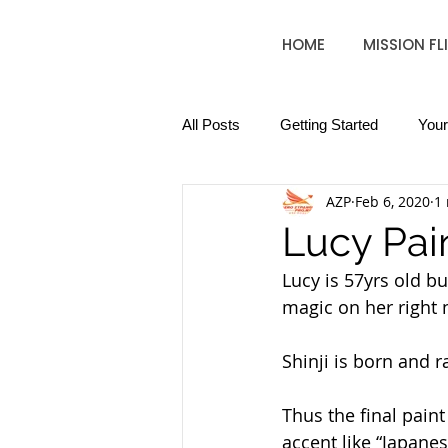
HOME
MISSION FL
All Posts
Getting Started
You
AZP
Feb 6, 2020
1
Lucy Pai
Lucy is 57yrs old b
magic on her right 
Shinji is born and 
Thus the final paint
accent like “Japane