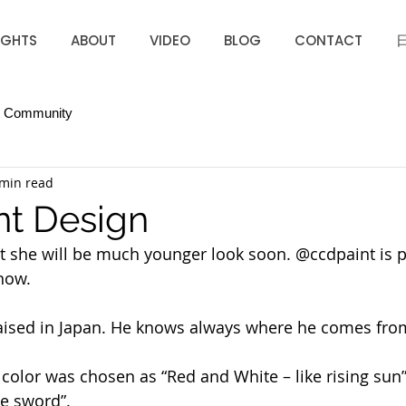
IGHTS
ABOUT
VIDEO
BLOG
CONTACT
r Community
 min read
nt Design
ut she will be much younger look soon. @ccdpaint is pu
now.
raised in Japan. He knows always where he comes fro
 color was chosen as “Red and White – like rising sun”
se sword”.