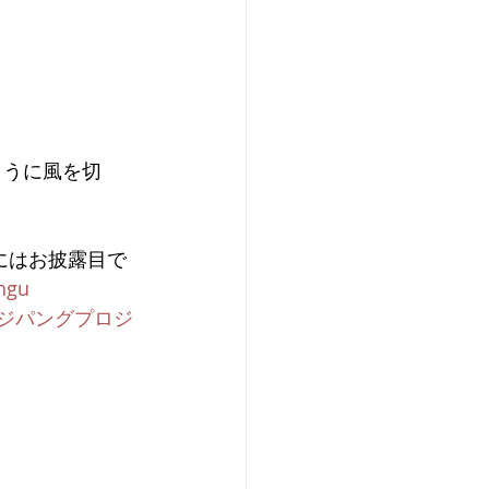
ように風を切
にはお披露目で
ngu
ジパングプロジ