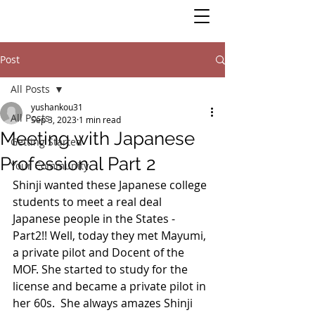
Post
All Posts
yushankou31
All Posts
Sep 3, 2023
1 min read
Meeting with Japanese
Getting Started
Professional Part 2
Your Community
Shinji wanted these Japanese college 
students to meet a real deal 
Japanese people in the States - 
Part2!! Well, today they met Mayumi, 
a private pilot and Docent of the 
MOF. She started to study for the 
license and became a private pilot in 
her 60s.  She always amazes Shinji 