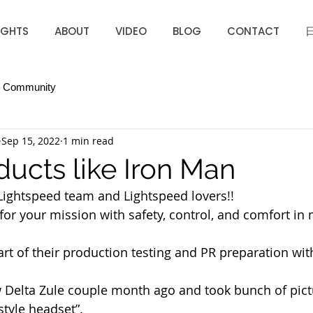
IGHTS
ABOUT
VIDEO
BLOG
CONTACT
r Community
Sep 15, 2022
1 min read
ucts like Iron Man
Lightspeed team and Lightspeed lovers!!
t for your mission with safety, control, and comfort in m
part of their production testing and PR preparation wit
w Delta Zule couple month ago and took bunch of pictu
tyle headset”.