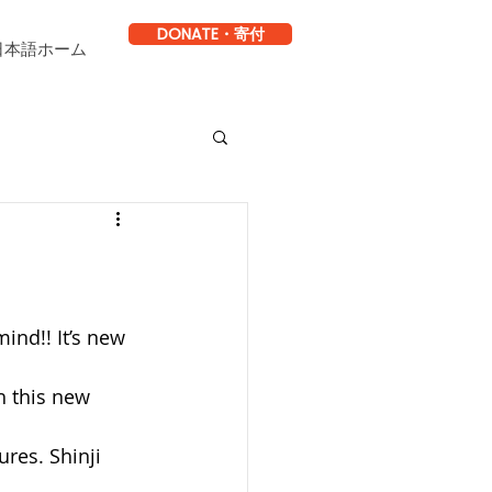
DONATE・寄付
日本語ホーム
ind!! It’s new 
h this new 
res. Shinji 