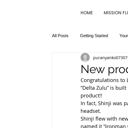
HOME
MISSION FL
All Posts
Getting Started
You
puranyanko07307
New prod
Congratulations to 
“Delta Zulu” is buil
product!!
In fact, Shinji was 
headset.
Shinji flew with ne
named it “Ironman s