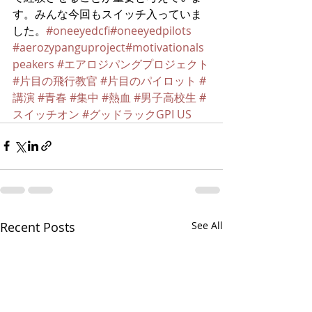
す。みんな今回もスイッチ入っていま
した。
#oneeyedcfi
#oneeyedpilots
#aerozypanguproject
#motivationals
peakers
#エアロジパングプロジェクト
#片目の飛行教官
#片目のパイロット
#
講演
#青春
#集中
#熱血
#男子高校生
#
スイッチオン
#グッドラック
GPI US
Recent Posts
See All