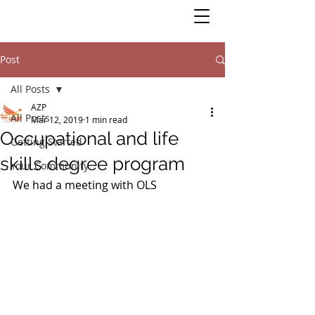
Post
All Posts
AZP
All Posts
Mar 12, 2019
1 min read
Occupational and life
Getting Started
skills degree program
Your Community
We had a meeting with OLS 