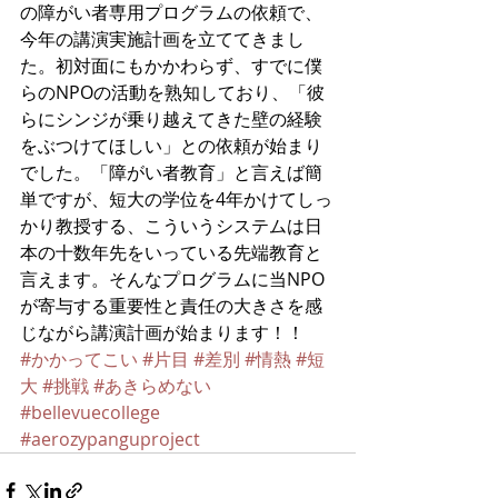
の障がい者専用プログラムの依頼で、
今年の講演実施計画を立ててきまし
た。初対面にもかかわらず、すでに僕
らのNPOの活動を熟知しており、「彼
らにシンジが乗り越えてきた壁の経験
をぶつけてほしい」との依頼が始まり
でした。「障がい者教育」と言えば簡
単ですが、短大の学位を4年かけてしっ
かり教授する、こういうシステムは日
本の十数年先をいっている先端教育と
言えます。そんなプログラムに当NPO
が寄与する重要性と責任の大きさを感
じながら講演計画が始まります！！
#かかってこい
#片目
#差別
#情熱
#短
大
#挑戦
#あきらめない
#bellevuecollege
#aerozypanguproject