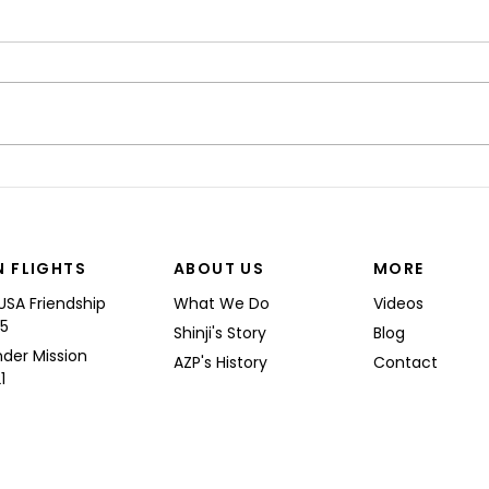
“I’M
Shinji spoke at a Boeing
Commercial Airplanes
N FLIGHTS
ABOUT US
MORE
USA Friendship
What We Do
Videos
25
Shinji's Story
Blog
nder Mission
AZP's History
Contact
1