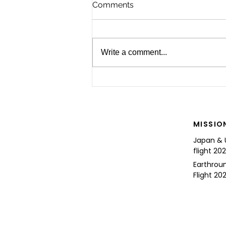
Comments
Write a comment...
For the Future of Mobility
MISSIO
Japan & 
flight 20
Earthrou
Flight 202