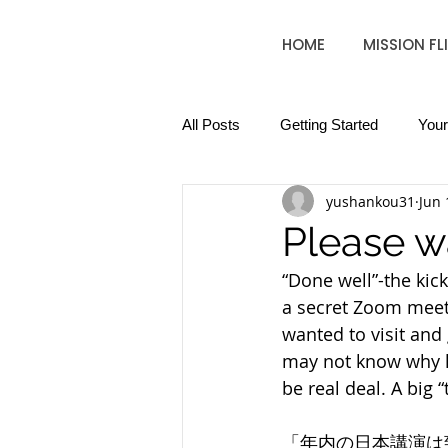
HOME
MISSION FL
All Posts
Getting Started
You
yushankou31
Jun 
Please wa
“Done well”-the kic
a secret Zoom meeti
wanted to visit and 
may not know why h
be real deal. A big 
「年内の日本講演は