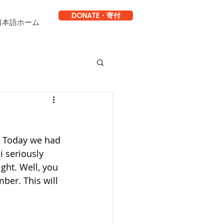
DONATE・寄付
日本語ホーム
. Today we had 
 seriously 
ght. Well, you 
er. This will 