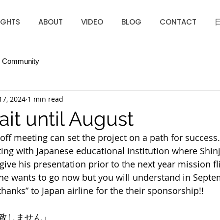
IGHTS
ABOUT
VIDEO
BLOG
CONTACT
r Community
17, 2024
1 min read
it until August
koff meeting can set the project on a path for success
ng with Japanese educational institution where Shinji
give his presentation prior to the next year mission fli
e wants to go now but you will understand in Septemb
“thanks” to Japan airline for the their sponsorship!!
致しません」