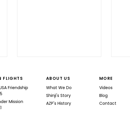
N FLIGHTS
ABOUT US
MORE
USA Friendship
What We Do
Videos
25
“I’M
Shinji's Story
Blog
nder Mission
AZP's History
Contact
1
Shinji spoke at a Boeing
Commercial Airplanes