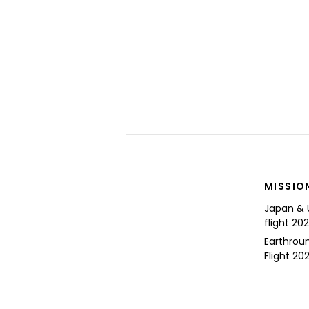
MISSIO
Japan & 
flight 20
Earthrou
Flight 202
For the Future of Mobility