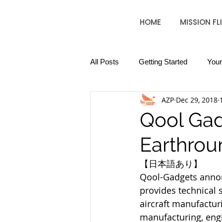
HOME
MISSION FL
All Posts
Getting Started
You
AZP
Dec 29, 2018
Qool Gad
Earthrou
【日本語あり】
Qool-Gadgets annou
provides technical 
aircraft manufactur
manufacturing, engi