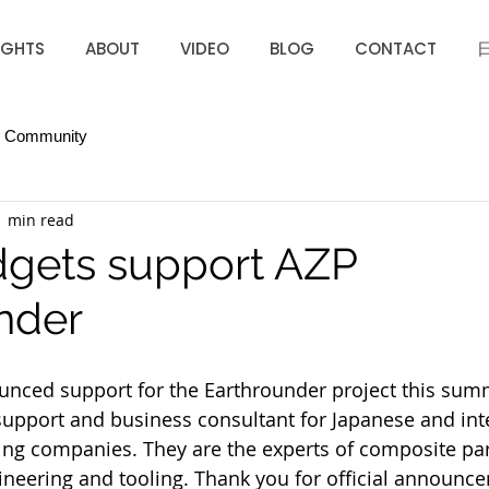
IGHTS
ABOUT
VIDEO
BLOG
CONTACT
r Community
1 min read
gets support AZP
nder
nced support for the Earthrounder project this sum
support and business consultant for Japanese and int
ing companies. They are the experts of composite par
neering and tooling. Thank you for official announce