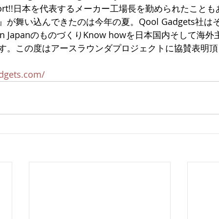
r support!!日本を代表するメーカー工場長を勤められたこ
が舞い込んできたのは今年の夏。Qool Gadgets社
in JapanのものづくりKnow howを日本国内そして海
す。この度はアースラウンダプロジェクトに協賛表明頂
dgets.com/