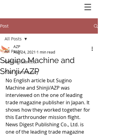
Post
All Posts
AZP
All Posts
Aug 24, 2021
1 min read
Sugino Machine and
Getting Started
Shinji/AZP
Your Community
No English article but Sugino 
Machine and Shinji/AZP was 
interviewed on the one of leading 
trade magazine publisher in Japan. It 
shows how they worked together for 
this Earthrounder mission flight.  
News Digest Publishing Co., Ltd. is 
one of the leading trade magazine 