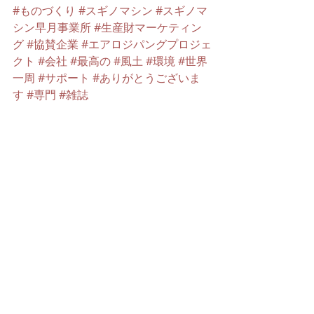
#ものづくり
#スギノマシン
#スギノマ
シン早月事業所
#生産財マーケティン
グ
#協賛企業
#エアロジパングプロジェ
クト
#会社
#最高の
#風土
#環境
#世界
一周
#サポート
#ありがとうございま
す
#専門
#雑誌