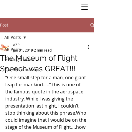
Post
All Posts
AZP
All Posts
Jan 31, 2019
2 min read
The Museum of Flight
Getting Started
Speech was GREAT!!!
Your Community
“One small step for a man, one giant 
leap for mankind…..” this is one of 
the famous quote in the aerospace 
industry. While I was giving the 
presentation last night, I couldn’t 
stop thinking about this phrase.Who 
could imagine that I would be on the 
stage of the Museum of Flight….how 