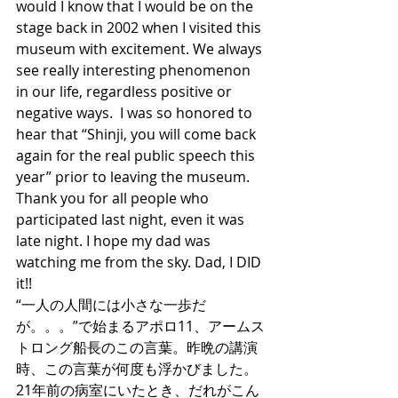
would I know that I would be on the 
stage back in 2002 when I visited this 
museum with excitement. We always 
see really interesting phenomenon 
in our life, regardless positive or 
negative ways.  I was so honored to 
hear that “Shinji, you will come back 
again for the real public speech this 
year” prior to leaving the museum. 
Thank you for all people who 
participated last night, even it was 
late night. I hope my dad was 
watching me from the sky. Dad, I DID 
it!! 
“一人の人間には小さな一歩だ
が。。。”で始まるアポロ11、アームス
トロング船長のこの言葉。昨晩の講演
時、この言葉が何度も浮かびました。
21年前の病室にいたとき、だれがこん