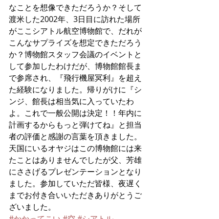
なことを想像できただろうか？そして
渡米した2002年、3日目に訪れた場所
がここシアトル航空博物館で、だれが
こんなサプライズを想定できただろう
か？博物館スタッフ会議のイベントと
して参加したわけだが、博物館館長ま
で参席され、『飛行機屋冥利』を超え
た経験になりました。帰りがけに『シ
ンジ、館長は相当気に入っていたわ
よ。これで一般公開は決定！！年内に
計画するからもっと弾けてね』と担当
者の評価と感謝の言葉を頂きました。
天国にいるオヤジはこの博物館には来
たことはありませんでしたが父、芳雄
にささげるプレゼンテーションとなり
ました。参加していただ皆様、夜遅く
までお付き合いいただきありがとうご
ざいました。
#かかってこい
#空
#シアトル