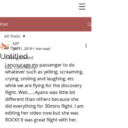
Post
All Posts
AZP
All Posts
Jun 11, 2019
1 min read
Untitled
Getting Started
I encourage my passenger to do 
Your Community
whatever such as yelling, screaming, 
crying, smiling and laughing, etc 
while we are flying for the discovery 
flight. Well……Ayano was little bit 
different than others because she 
did everything for 30mins flight. I am 
editing her video now but she was 
ROCK!! It was great flight with her.