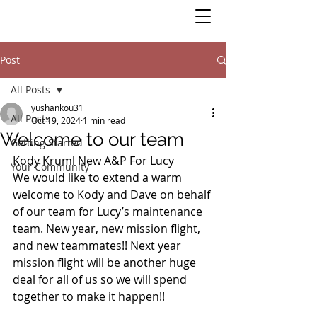
Post
All Posts
yushankou31
All Posts
Oct 19, 2024
1 min read
Welcome to our team
Getting Started
Kody Kruml New A&P For Lucy
Your Community
We would like to extend a warm 
welcome to Kody and Dave on behalf 
of our team for Lucy’s maintenance 
team. New year, new mission flight, 
and new teammates!! Next year 
mission flight will be another huge 
deal for all of us so we will spend 
together to make it happen!!