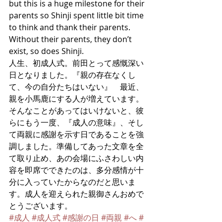
but this is a huge milestone for their 
parents so Shinji spent little bit time 
to think and thank their parents. 
Without their parents, they don’t 
exist, so does Shinji.  
人生、初成人式。前田とって感慨深い
日となりました。『親の存在なくし
て、今の自分たちはいない』　最近、
親を小馬鹿にする人が増えています。
そんなことがあってはいけないと、彼
らにもう一度、『成人の意味』、そし
て両親に感謝を示す日であることを強
調しました。準備してあった文章を全
て取り止め、あの会場にふさわしい内
容を即席でできたのは、多分感情が十
分に入っていたからなのだと思いま
す。成人を迎えられた親御さんおめで
とうございます。
#成人
#成人式
#感謝の日
#両親
#へ
#