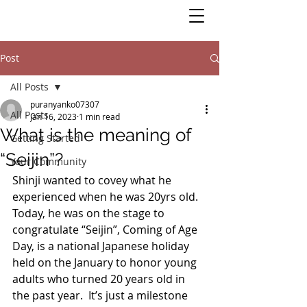
Post
All Posts
puranyanko07307
All Posts
Jan 16, 2023
1 min read
What is the meaning of
Getting Started
“Seijin”?
Your Community
Shinji wanted to covey what he 
experienced when he was 20yrs old. 
Today, he was on the stage to 
congratulate “Seijin”, Coming of Age 
Day, is a national Japanese holiday 
held on the January to honor young 
adults who turned 20 years old in 
the past year.  It’s just a milestone 