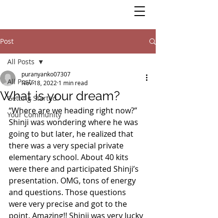
Post
All Posts
puranyanko07307
All Posts
Nov 18, 2022
1 min read
What is your dream?
Getting Started
“Where are we heading right now?” 
Your Community
Shinji was wondering where he was 
going to but later, he realized that 
there was a very special private 
elementary school. About 40 kits 
were there and participated Shinji’s 
presentation. OMG, tons of energy 
and questions. Those questions 
were very precise and got to the 
point. Amazing!! Shinji was very lucky 