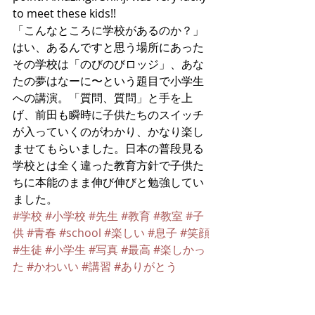
to meet these kids!! 
「こんなところに学校があるのか？」
はい、あるんですと思う場所にあった
その学校は「のびのびロッジ」、あな
たの夢はなーに〜という題目で小学生
への講演。「質問、質問」と手を上
げ、前田も瞬時に子供たちのスイッチ
が入っていくのがわかり、かなり楽し
ませてもらいました。日本の普段見る
学校とは全く違った教育方針で子供た
ちに本能のまま伸び伸びと勉強してい
ました。
#学校
#小学校
#先生
#教育
#教室
#子
供
#青春
#school
#楽しい
#息子
#笑顔
#生徒
#小学生
#写真
#最高
#楽しかっ
た
#かわいい
#講習
#ありがとう