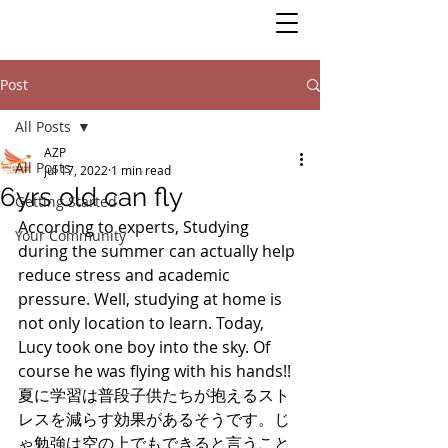
Post
All Posts
AZP
All Posts
Jul 17, 2022
1 min read
6yrs old can fly
Getting Started
According to experts, Studying 
Your Community
during the summer can actually help 
reduce stress and academic 
pressure. Well, studying at home is 
not only location to learn. Today, 
Lucy took one boy into the sky. Of 
course he was flying with his hands!! 
夏に学習は普段子供たちが抱えるスト
レスを減らす効果があるそうです。じ
ゃ勉強は空の上でもできると言うこと