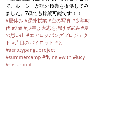
で、ルーシーが課外授業を提供してみ
ました。7歳でも操縦可能です！！
#夏休み
#課外授業
#空の写真
#少年時
代
#7歳
#少年よ大志を抱け
#家族
#夏
の思い出
#エアロジパングプロジェク
ト
#片目のパイロット
#と
#aerozypanguproject
#summercamp
#flying
#with
#lucy
#hecandoit